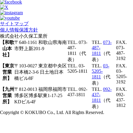
サイトマップ
個人情報保護方針
株式会社
小久保工業所
【和歌
〒640-1161 和歌山県海南
TEL. 073-
TEL.
073-
FAX.
487-
487-
073-
山本
市野上新201-9
487-
1811（代
1811
（代
社】
3192
表）
表）
【東京
〒103-0027 東京都中央区
TEL. 03-
TEL.
03-
FAX.
5205-1811
5205-
03-
営業
日本橋2-3-6 日土地日本
5205-
1811
（代
所】
橋ビル8F
3192
表）
【九州
〒812-0013 福岡県福岡市
TEL. 092-
TEL.
092-
FAX.
437-1811
437-
092-
営業
博多区博多駅東1-17-25
437-
1811
（代
所】
KDビル4F
1812
表）
Copyright © KOKUBO Co., Ltd. All Rights Reserved.