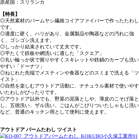
原産国：スリランカ
【特長】
◎天然素材のパームヤシ繊維コイアファイバーで作ったたわし
です。
◎適度に硬く、ハリがあり、金属製品や陶器などの汚れに強
く、ゴシゴシ洗えます。
◎しっかり結束されていて丈夫です。
◎平たくて鉄板や網洗いに適した「スクエア」
◎丸い輪っか状で握りやすくスキレットや鉄鍋のカーブも洗い
やすい「ドーナツ」
◎ねじれた先端でメスティンや食器などのスミまで洗える「ツ
イスト」
◎自然を楽しむアウトドア活動に、ナチュラル素材で使いやす
いたわしがぴったりです。
◎アウトドア以外でも、野菜の泥落としや、薄皮のこそげ落と
し、五徳洗い、ザル洗い、ごはんがこびりついたしゃもじ洗い
など、普通のキッチン用として便利に使えます。
アウトドア パームたわし ツイスト