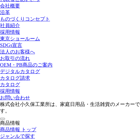
会社概要
沿革
ものづくりコンセプト
社員紹介
採用情報
東京ショールーム
SDGs宣言
法人のお客様へ
お取引の流れ
OEM・PB商品のご案内
デジタルカタログ
カタログ請求
カタログ
採用情報
お問い合わせ
株式会社小久保工業所は、家庭日用品・生活雑貨のメーカーで
す。
toggle
商品情報
navigation
商品情報 トップ
ジャンルで探す