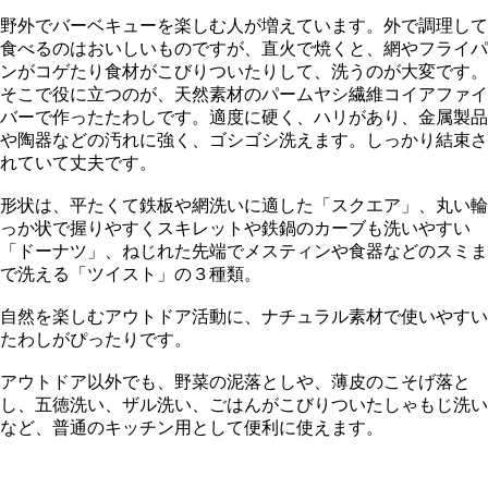
野外でバーベキューを楽しむ人が増えています。外で調理して
食べるのはおいしいものですが、直火で焼くと、網やフライパ
ンがコゲたり食材がこびりついたりして、洗うのが大変です。
そこで役に立つのが、天然素材のパームヤシ繊維コイアファイ
バーで作ったたわしです。適度に硬く、ハリがあり、金属製品
や陶器などの汚れに強く、ゴシゴシ洗えます。しっかり結束さ
れていて丈夫です。
形状は、平たくて鉄板や網洗いに適した「スクエア」、丸い輪
っか状で握りやすくスキレットや鉄鍋のカーブも洗いやすい
「ドーナツ」、ねじれた先端でメスティンや食器などのスミま
で洗える「ツイスト」の３種類。
自然を楽しむアウトドア活動に、ナチュラル素材で使いやすい
たわしがぴったりです。
アウトドア以外でも、野菜の泥落としや、薄皮のこそげ落と
し、五徳洗い、ザル洗い、ごはんがこびりついたしゃもじ洗い
など、普通のキッチン用として便利に使えます。