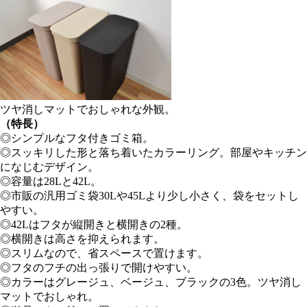
ツヤ消しマットでおしゃれな外観。
（特長）
◎シンプルなフタ付きゴミ箱。
◎スッキリした形と落ち着いたカラーリング。部屋やキッチン
になじむデザイン。
◎容量は28Lと42L。
◎市販の汎用ゴミ袋30Lや45Lより少し小さく、袋をセットし
やすい。
◎42Lはフタが縦開きと横開きの2種。
◎横開きは高さを抑えられます。
◎スリムなので、省スペースで置けます。
◎フタのフチの出っ張りで開けやすい。
◎カラーはグレージュ、ベージュ、ブラックの3色。ツヤ消し
マットでおしゃれ。