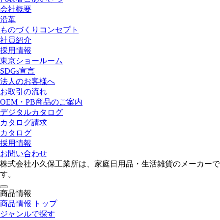
会社概要
沿革
ものづくりコンセプト
社員紹介
採用情報
東京ショールーム
SDGs宣言
法人のお客様へ
お取引の流れ
OEM・PB商品のご案内
デジタルカタログ
カタログ請求
カタログ
採用情報
お問い合わせ
株式会社小久保工業所は、家庭日用品・生活雑貨のメーカーで
す。
toggle
商品情報
navigation
商品情報 トップ
ジャンルで探す