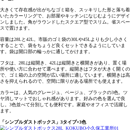
大きくて存在感が出がちなゴミ箱を、スッキリした形と落ち着
いたカラーリングで、お部屋やキッチンになじむようにデザイ
ンしました。角がラウンドしたスクエア型でスリム。省スペー
スで置けます。
容量は28Lと42L。市販のゴミ袋の30Lや45Lよりも少し小さく
することで、袋をちょうど良くセットできるようにしていま
す。袋は開口部の輪っかに通してかけます。
フタは、28Lは縦開き、42Lは縦開きと横開きがあり、置く場
所や使い方に合わせて選べます。縦開きはフタが大きく開くの
で、ゴミ箱の上の空間が広い場所に適しています。横開きは高
さを抑えられるので、空間に限りがある場所でも使えます。
カラーは、人気のグレージュ、ベージュ、ブラックの3色。ツ
ヤ消しマットでおしゃれ感があります。好みの色を選んで良
し。3色並べて分別しても便利です。家庭やオフィスで活躍し
ます。
「シンプルダストボックス」3タイプ×3色