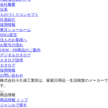
会社概要
沿革
ものづくりコンセプト
社員紹介
採用情報
東京ショールーム
SDGs宣言
法人のお客様へ
お取引の流れ
OEM・PB商品のご案内
デジタルカタログ
カタログ請求
カタログ
採用情報
お問い合わせ
株式会社小久保工業所は、家庭日用品・生活雑貨のメーカーで
す。
toggle
商品情報
navigation
商品情報 トップ
ジャンルで探す