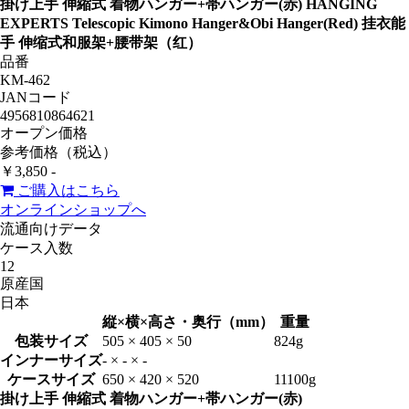
掛け上手 伸縮式 着物ハンガー+帯ハンガー(赤)
HANGING
EXPERTS Telescopic Kimono Hanger&Obi Hanger(Red)
挂衣能
手 伸缩式和服架+腰带架（红）
品番
KM-462
JANコード
4956810864621
オープン価格
参考価格（税込）
￥3,850 -
ご購入はこちら
オンラインショップへ
流通向けデータ
ケース入数
12
原産国
日本
縦×横×高さ・奥行（mm）
重量
包装サイズ
505 × 405 × 50
824g
インナーサイズ
- × - × -
ケースサイズ
650 × 420 × 520
11100g
掛け上手 伸縮式 着物ハンガー+帯ハンガー(赤)