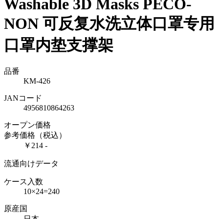
Washable 3D Masks
PECO-
NON 可反复水洗立体口罩专用
口罩内垫支撑架
品番
KM-426
JANコード
4956810864263
オープン価格
参考価格（税込）
￥214 -
流通向けデータ
ケース入数
10×24=240
原産国
日本