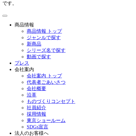
です。
toggle
navigation
商品情報
商品情報 トップ
ジャンルで探す
新商品
シリーズ名で探す
動画で探す
プレス
会社案内
会社案内 トップ
代表者ごあいさつ
会社概要
沿革
ものづくりコンセプト
社員紹介
採用情報
東京ショールーム
SDGs宣言
法人のお客様へ