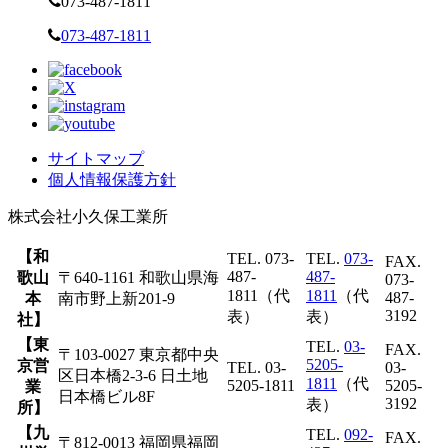
073-487-1811
073-487-1811
サイトマップ
個人情報保護方針
株式会社
小久保工業所
【和
TEL. 073-
TEL.
073-
FAX.
487-
487-
歌山
〒640-1161 和歌山県海
073-
1811（代
1811
（代
487-
本
南市野上新201-9
3192
表）
表）
社】
【東
TEL.
03-
FAX.
〒103-0027 東京都中央
5205-
京営
TEL. 03-
03-
区日本橋2-3-6 日土地
1811
（代
5205-1811
5205-
業
日本橋ビル8F
3192
表）
所】
【九
TEL.
092-
FAX.
〒812-0013 福岡県福岡