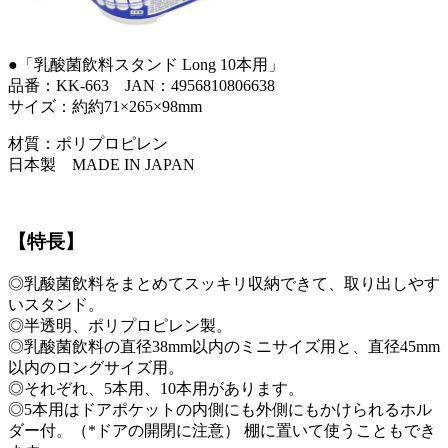
●「乳酸菌飲料スタンド Long 10本用」
品番：KK-663 JAN：4956810806638
サイズ：約約71×265×98mm
材質：ポリプロピレン
日本製 MADE IN JAPAN
【特長】
◎乳酸菌飲料をまとめてスッキリ収納できて、取り出しやす
いスタンド。
◎半透明、ポリプロピレン製。
◎乳酸菌飲料の直径38mm以内のミニサイズ用と、直径45mm
以内のロングサイズ用。
◎それぞれ、5本用、10本用があります。
◎5本用はドアポケットの内側にも外側にもかけられるホル
ダー付。（*ドアの開閉に注意） 棚に置いて使うこともでき