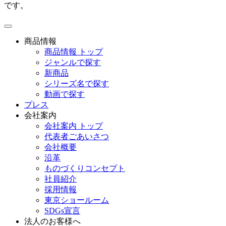
です。
toggle
navigation
商品情報
商品情報 トップ
ジャンルで探す
新商品
シリーズ名で探す
動画で探す
プレス
会社案内
会社案内 トップ
代表者ごあいさつ
会社概要
沿革
ものづくりコンセプト
社員紹介
採用情報
東京ショールーム
SDGs宣言
法人のお客様へ