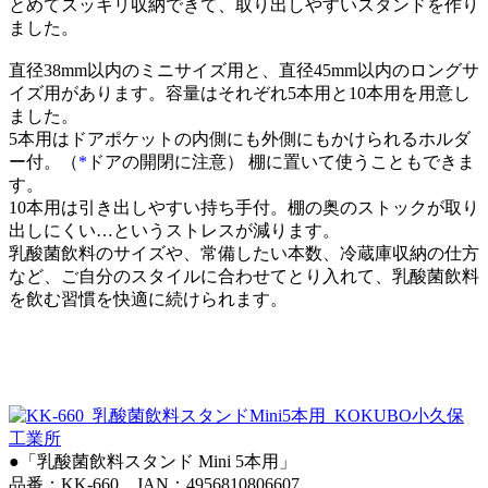
とめてスッキリ収納できて、取り出しやすいスタンドを作り
ました。
直径38mm以内のミニサイズ用と、直径45mm以内のロングサ
イズ用があります。容量はそれぞれ5本用と10本用を用意し
ました。
5本用はドアポケットの内側にも外側にもかけられるホルダ
ー付。（
*
ドアの開閉に注意） 棚に置いて使うこともできま
す。
10本用は引き出しやすい持ち手付。棚の奥のストックが取り
出しにくい…というストレスが減ります。
乳酸菌飲料のサイズや、常備したい本数、冷蔵庫収納の仕方
など、ご自分のスタイルに合わせてとり入れて、乳酸菌飲料
を飲む習慣を快適に続けられます。
●「乳酸菌飲料スタンド Mini 5本用」
品番：KK-660 JAN：4956810806607