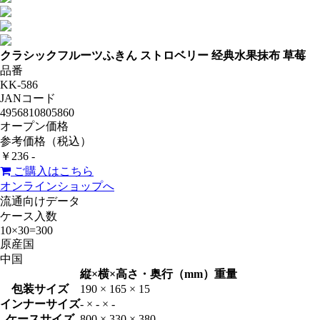
クラシックフルーツふきん ストロベリー
经典水果抹布 草莓
品番
KK-586
JANコード
4956810805860
オープン価格
参考価格（税込）
￥236 -
ご購入はこちら
オンラインショップへ
流通向けデータ
ケース入数
10×30=300
原産国
中国
縦×横×高さ・奥行（mm）
重量
包装サイズ
190 × 165 × 15
インナーサイズ
- × - × -
ケースサイズ
800 × 330 × 380