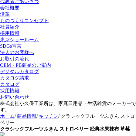
代表者ごあいさつ
会社概要
沿革
ものづくりコンセプト
社員紹介
採用情報
東京ショールーム
SDGs宣言
法人のお客様へ
お取引の流れ
OEM・PB商品のご案内
デジタルカタログ
カタログ請求
カタログ
採用情報
お問い合わせ
株式会社小久保工業所は、家庭日用品・生活雑貨のメーカーで
す。
ホーム
/
商品情報
/
キッチン
/
クラシックフルーツふきん ストロ
ベリー
クラシックフルーツふきん ストロベリー
经典水果抹布 草莓