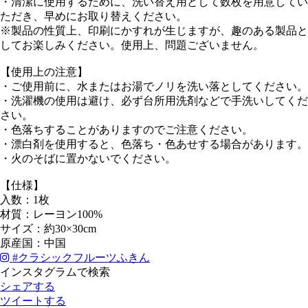
・清潔に使用するために、洗い替え用として数枚を用意してい
ただき、早めにお取り替えください。
※製品の性質上、印刷にかすれが生じますが、趣のある製品と
してお楽しみください。使用上、問題ございません。
【使用上の注意】
・ご使用前に、水またはお湯でノリを洗い落としてください。
・洗濯機の使用は避け、必ず台所用洗剤などで手洗いしてくだ
さい。
・色落ちすることがありますのでご注意ください。
・漂白剤を使用すると、色落ち・色あせする場合があります。
・火のそばに置かないでください。
【仕様】
入数：1枚
材質：レーヨン100%
サイズ：約30×30cm
原産国：中国
#
クラシックフルーツふきん
インスタグラムで検索
シェアする
ツイートする