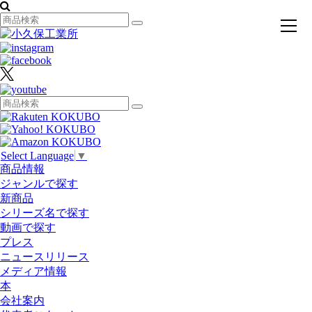
toggl
navig
Select Language
▼
商品情報
ジャンルで探す
新商品
シリーズ名で探す
動画で探す
プレス
ニュースリリース
メディア情報
本
会社案内