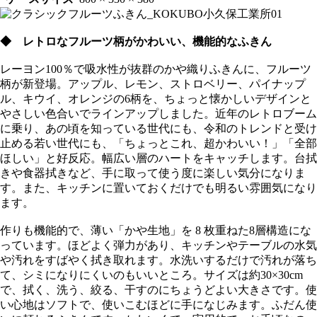
◆ レトロなフルーツ柄がかわいい、機能的なふきん
レーヨン100％で吸水性が抜群のかや織りふきんに、フルーツ
柄が新登場。アップル、レモン、ストロベリー、パイナップ
ル、キウイ、オレンジの6柄を、ちょっと懐かしいデザインと
やさしい色合いでラインアップしました。近年のレトロブーム
に乗り、あの頃を知っている世代にも、令和のトレンドと受け
止める若い世代にも、「ちょっとこれ、超かわいい！」「全部
ほしい」と好反応。幅広い層のハートをキャッチします。台拭
きや食器拭きなど、手に取って使う度に楽しい気分になりま
す。また、キッチンに置いておくだけでも明るい雰囲気になり
ます。
作りも機能的で、薄い「かや生地」を 8 枚重ねた8層構造にな
っています。ほどよく弾力があり、キッチンやテーブルの水気
や汚れをすばやく拭き取れます。水洗いするだけで汚れが落ち
て、シミになりにくいのもいいところ。サイズは約30×30cm
で、拭く、洗う、絞る、干すのにちょうどよい大きさです。使
い心地はソフトで、使いこむほどに手になじみます。ふだん使