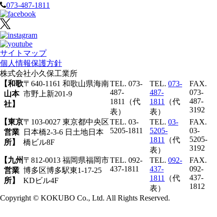
073-487-1811
サイトマップ
個人情報保護方針
株式会社
小久保工業所
【和歌
〒640-1161 和歌山県海南
TEL. 073-
TEL.
073-
FAX.
487-
487-
073-
山本
市野上新201-9
487-
1811（代
1811
（代
社】
3192
表）
表）
【東京
〒103-0027 東京都中央区
TEL. 03-
TEL.
03-
FAX.
5205-1811
5205-
03-
営業
日本橋2-3-6 日土地日本
5205-
1811
（代
所】
橋ビル8F
3192
表）
【九州
〒812-0013 福岡県福岡市
TEL. 092-
TEL.
092-
FAX.
437-1811
437-
092-
営業
博多区博多駅東1-17-25
437-
1811
（代
所】
KDビル4F
1812
表）
Copyright © KOKUBO Co., Ltd. All Rights Reserved.