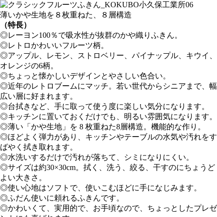
薄いかや生地を８枚重ねた、８層構造
（特長）
◎レーヨン100％で吸水性が抜群のかや織りふきん。
◎レトロかわいいフルーツ柄。
◎アップル、レモン、ストロベリー、パイナップル、キウイ、
オレンジの6柄。
◎ちょっと懐かしいデザインとやさしい色合い。
◎近年のレトロブームにマッチ。若い世代からシニアまで、幅
広い層に好まれます。
◎台拭きなど、手に取って使う度に楽しい気分になります。
◎キッチンに置いておくだけでも、明るい雰囲気になります。
◎薄い「かや生地」を 8 枚重ねた8層構造。機能的な作り。
◎ほどよく弾力があり、キッチンやテーブルの水気や汚れをす
ばやく拭き取れます。
◎水洗いするだけで汚れが落ちて、シミになりにくい。
◎サイズは約30×30cm。拭く、洗う、絞る、干すのにちょうど
よい大きさ。
◎使い心地はソフトで、使いこむほどに手になじみます。
◎ふだん使いに頼れるふきんです。
◎かわいくて、実用的で、お手頃なので、ちょっとしたプレゼ