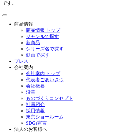
です。
toggle
navigation
商品情報
商品情報 トップ
ジャンルで探す
新商品
シリーズ名で探す
動画で探す
プレス
会社案内
会社案内 トップ
代表者ごあいさつ
会社概要
沿革
ものづくりコンセプト
社員紹介
採用情報
東京ショールーム
SDGs宣言
法人のお客様へ