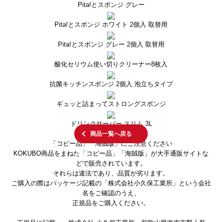
Pita!とスポンジ グレー
Pita!とスポンジ ホワイト 2個入 取替用
Pita!とスポンジ グレー 2個入 取替用
酸化セリウム使い切りクリーナー8枚入
抗菌キッチンスポンジ 2個入 泡立ちタイプ
ギュッと詰まってストロングスポンジ
ドリンクサーバー スリム 3L
商品一覧へ戻る
「コピー品」「海賊版」にご注意ください
KOKUBO商品をまねた「コピー品」「海賊版」が大手通販サイトな
どで販売されています。
それらは違法であり、品質が劣ります。
ご購入の際はパッケージ記載の「株式会社小久保工業所」という会社
名をご確認のうえ、
正規品をご購入ください。