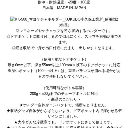
耐冷・耐熱温度：-20度・100度
日本製 MADE IN JAPAN
（特長）
◎マヨネーズやケチャップを逆さ収納するホルダーです。
◎ドアポケットに取り付けるので倒れにくく、スキマを有効活用でき
ます。
◎逆さ収納で中身が出口付近にたまり、出しやすくなります。
（使用可能なドアポケット）
厚さ6mm以下、深さ55mm以上100mm※以下のドアポケットに対応
※深いポケット（100mm以上）は、重量バランスが崩れる場合があ
るので使用しないでください。
（使用可能なボトル容量）
200g～500gまでのチューブボトルに対応
＜商品のこだわり＞
★ホルダー自体がコンパクトで、場所をとりません。
★収納グッズ自体がかさばらないよう、ドアポケット内で浮かせるデ
ザインにしました。
★大小どんな冷蔵庫でも、ドアポケットにさして使えます。
★マヨネーズやケチャップを安定して逆さ収納できるよう、全体のバ