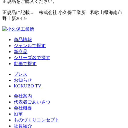
正規品をご購入ください。
正規品に記載→ 株式会社 小久保工業所 和歌山県海南市
野上新201-9
商品情報
ジャンルで探す
新商品
シリーズ名で探す
動画で探す
プレス
お知らせ
KOKUBO TV
会社案内
代表者ごあいさつ
会社概要
沿革
ものづくりコンセプト
社員紹介