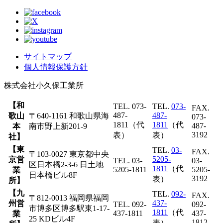
サイトマップ
個人情報保護方針
株式会社
小久保工業所
【和
TEL. 073-
TEL.
073-
FAX.
487-
487-
歌山
〒640-1161 和歌山県海
073-
1811（代
1811
（代
487-
本
南市野上新201-9
3192
表）
表）
社】
【東
TEL.
03-
FAX.
〒103-0027 東京都中央
5205-
京営
TEL. 03-
03-
区日本橋2-3-6 日土地
1811
（代
5205-1811
5205-
業
日本橋ビル8F
3192
表）
所】
【九
TEL.
092-
FAX.
〒812-0013 福岡県福岡
437-
州営
TEL. 092-
092-
市博多区博多駅東1-17-
1811
（代
437-1811
437-
業
25 KDビル4F
1812
表）