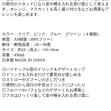
の部分がスタンドになり皮や種を入れる受け皿として使えま
す。オレンジ、マスカットを高く盛り付けるなどお洒落なア
レンジを楽しめます。
カラー：クリア、ピンク、ブルー、グリーン（４種類）
材質：AS樹脂（BPAフリー）
耐冷・耐熱温度：-20～90度
サイズ：約16（高さ）×10×10cm
容量：450mL
日本製 MADE IN JAPAN
◎パイナップル型のドリンク＆デザートカップ
◎ドリンクを入れるだけで夏気分が楽しめる
◎ストローやスプーンのさし穴つき
◎透明だから流行の中見せドリンクにぴったり
◎フルーツやパフェなどのデザートもお洒落に
◎フタはひっくり返して皮や種を入れる受け皿に