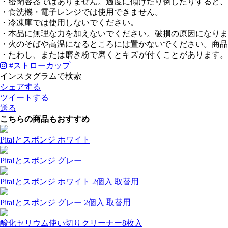
・密閉容器ではありません。過度に傾けたり倒したりすると、
・食洗機・電子レンジでは使用できません。
・冷凍庫では使用しないでください。
・本品に無理な力を加えないでください。破損の原因になりま
・火のそばや高温になるところには置かないでください。商品
・たわし、または磨き粉で磨くとキズが付くことがあります。
#
ストローカップ
インスタグラムで検索
シェアする
ツイートする
送る
こちらの商品もおすすめ
Pita!とスポンジ ホワイト
Pita!とスポンジ グレー
Pita!とスポンジ ホワイト 2個入 取替用
Pita!とスポンジ グレー 2個入 取替用
酸化セリウム使い切りクリーナー8枚入