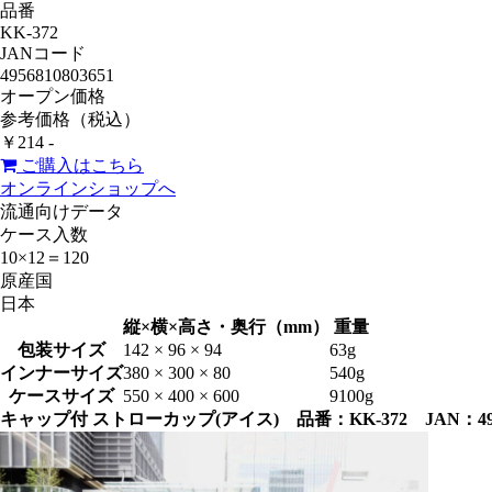
品番
KK-372
JANコード
4956810803651
オープン価格
参考価格（税込）
￥214 -
ご購入はこちら
オンラインショップへ
流通向けデータ
ケース入数
10×12＝120
原産国
日本
縦×横×高さ・奥行（mm）
重量
包装サイズ
142 × 96 × 94
63g
インナーサイズ
380 × 300 × 80
540g
ケースサイズ
550 × 400 × 600
9100g
キャップ付 ストローカップ(アイス) 品番：KK-372 JAN：49568