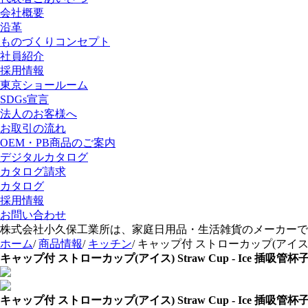
会社概要
沿革
ものづくりコンセプト
社員紹介
採用情報
東京ショールーム
SDGs宣言
法人のお客様へ
お取引の流れ
OEM・PB商品のご案内
デジタルカタログ
カタログ請求
カタログ
採用情報
お問い合わせ
株式会社小久保工業所は、家庭日用品・生活雑貨のメーカーで
ホーム
/
商品情報
/
キッチン
/
キャップ付 ストローカップ(アイス
キャップ付 ストローカップ(アイス)
Straw Cup - Ice
插吸管杯子
キャップ付 ストローカップ(アイス)
Straw Cup - Ice
插吸管杯子