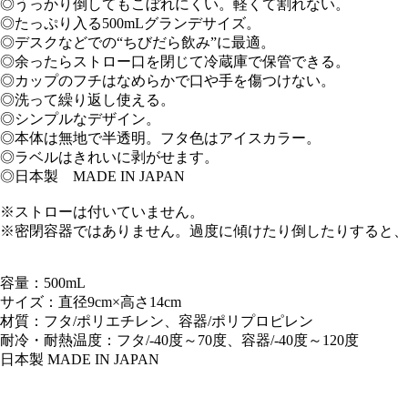
◎うっかり倒してもこぼれにくい。軽くて割れない。
◎たっぷり入る500mLグランデサイズ。
◎デスクなどでの“ちびだら飲み”に最適。
◎余ったらストロー口を閉じて冷蔵庫で保管できる。
◎カップのフチはなめらかで口や手を傷つけない。
◎洗って繰り返し使える。
◎シンプルなデザイン。
◎本体は無地で半透明。フタ色はアイスカラー。
◎ラベルはきれいに剥がせます。
◎日本製 MADE IN JAPAN
※ストローは付いていません。
※密閉容器ではありません。過度に傾けたり倒したりすると、
容量：500mL
サイズ：直径9cm×高さ14cm
材質：フタ/ポリエチレン、容器/ポリプロピレン
耐冷・耐熱温度：フタ/-40度～70度、容器/-40度～120度
日本製 MADE IN JAPAN