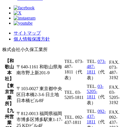
サイトマップ
個人情報保護方針
株式会社
小久保工業所
【和
TEL. 073-
TEL.
073-
FAX.
487-
487-
歌山
〒640-1161 和歌山県海
073-
1811（代
1811
（代
487-
本
南市野上新201-9
3192
表）
表）
社】
【東
TEL.
03-
FAX.
〒103-0027 東京都中央
5205-
京営
TEL. 03-
03-
区日本橋2-3-6 日土地
1811
（代
5205-1811
5205-
業
日本橋ビル8F
3192
表）
所】
【九
TEL.
092-
FAX.
〒812-0013 福岡県福岡
437-
州営
TEL. 092-
092-
市博多区博多駅東1-17-
1811
（代
437-1811
437-
業
25 KDビル4F