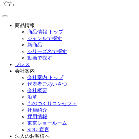
です。
toggle
navigation
商品情報
商品情報 トップ
ジャンルで探す
新商品
シリーズ名で探す
動画で探す
プレス
会社案内
会社案内 トップ
代表者ごあいさつ
会社概要
沿革
ものづくりコンセプト
社員紹介
採用情報
東京ショールーム
SDGs宣言
法人のお客様へ