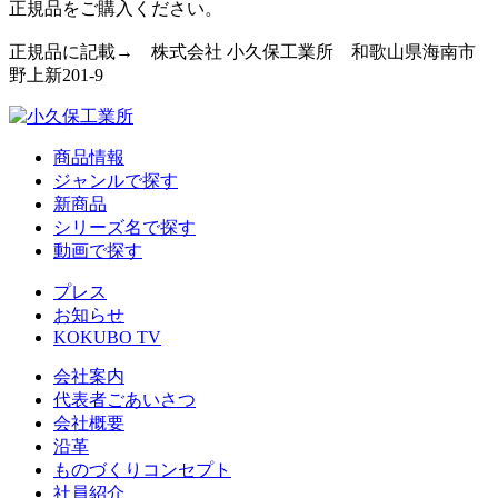
正規品をご購入ください。
正規品に記載→ 株式会社 小久保工業所 和歌山県海南市
野上新201-9
商品情報
ジャンルで探す
新商品
シリーズ名で探す
動画で探す
プレス
お知らせ
KOKUBO TV
会社案内
代表者ごあいさつ
会社概要
沿革
ものづくりコンセプト
社員紹介