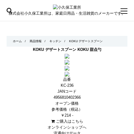
toggl
株式会社小久保工業所は、家庭日用品・生活雑貨のメーカーです。
navig
ホーム
/
商品情報
/
キッチン
/
KOKU デザートスプーン
KOKU デザートスプーン
KOKU 甜点勺
品番
KC-236
JANコード
4956810402366
オープン価格
参考価格（税込）
￥214 -
ご購入はこちら
オンラインショップへ
流通向けデータ