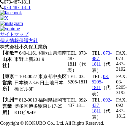
073-487-1811
073-487-1811
サイトマップ
個人情報保護方針
株式会社
小久保工業所
【和歌
〒640-1161 和歌山県海南
TEL. 073-
TEL.
073-
FAX.
487-
487-
073-
山本
市野上新201-9
487-
1811（代
1811
（代
社】
3192
表）
表）
【東京
〒103-0027 東京都中央区
TEL. 03-
TEL.
03-
FAX.
5205-1811
5205-
03-
営業
日本橋2-3-6 日土地日本
5205-
1811
（代
所】
橋ビル8F
3192
表）
【九州
〒812-0013 福岡県福岡市
TEL. 092-
TEL.
092-
FAX.
437-1811
437-
092-
営業
博多区博多駅東1-17-25
437-
1811
（代
所】
KDビル4F
1812
表）
Copyright © KOKUBO Co., Ltd. All Rights Reserved.