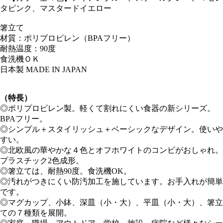
タピンク、マスタードイエロー
箸立て
材質：ポリプロピレン（BPAフリー）
耐熱温度：90度
食洗機ＯＫ
日本製 MADE IN JAPAN
（特長）
◎ポリプロピレン製。軽くて割れにくい食器の新シリーズ。
BPAフリー。
◎シンプル＋スタイリッシュ＋ベーシックなデザイン。使いや
すい。
◎北欧風の華やかな４色とオフホワイトのコンビがおしゃれ。
プラスチック2色成形。
◎箸立ては、耐熱90度。食洗機OK。
◎汚れがつきにくい防汚加工を施しています。お手入れが簡単
です。
◎マグカップ、小鉢、深皿（小・大）、平皿（小・大）、箸立
ての７種類を展開。