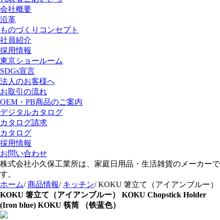
会社概要
沿革
ものづくりコンセプト
社員紹介
採用情報
東京ショールーム
SDGs宣言
法人のお客様へ
お取引の流れ
OEM・PB商品のご案内
デジタルカタログ
カタログ請求
カタログ
採用情報
お問い合わせ
株式会社小久保工業所は、家庭日用品・生活雑貨のメーカーで
す。
ホーム
/
商品情報
/
キッチン
/
KOKU 箸立て（アイアンブルー）
KOKU 箸立て（アイアンブルー）
KOKU Chopstick Holder
(Iron blue)
KOKU 筷筒 （铁蓝色）