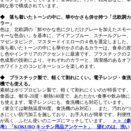
純な形で構成されています。
◆ 落ち着いたトーンの中に、華やかさも併せ持つ「北欧調カ
ラー」
色は、北欧調の「鮮やかな色に少しだけグレーを加えたスモー
キーな色合い」を基本に、アイアンブルー、スチールグレー、
マゼンタピンク、マスタードイエローの４色を選定しました。
落ち着いたトーンの中にも華やかさのあるカラーは、食卓の差
し色やインテリアのアクセントに最適です。プラスチックの２
色成形の技術により、それぞれのカラーと、清潔感のあるオフ
ホワイトとのコンビネーションを楽しめます。
◆ プラスチック製で、軽くて割れにくい。電子レンジ・食洗
機でも使える。
素材はポリプロピレン製で、軽くて割れにくいのが特長です。
食器は、耐冷-20度・耐熱140度で、あたたかい食事や飲み物に
も使えます。電子レンジにも、食洗機にも対応しています。
（箸立ては耐熱温度90度。食洗機のみ対応） また、汚れがつ
きにくい防汚加工を施しており、お手入れが簡単です。利便性
が高く、ふだん使いのニーズにマッチしています。
＞＞（参
考）「KOKUBO キッチン用品アンケート」
望むのは、洗い