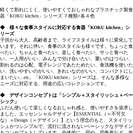
軽くて割れにくく、使いやすくておしゃれなプラスチック製食
器「KOKU kitchen」シリーズ ７種類×各４色
◆ 様々な食事スタイルに対応する食器「KOKU kitchen」シ
リーズ
子供から大人、高齢者まで、ライフスタイルは様々に変化して
います。それに伴い、食事のスタイルも様々です。ちょっと食
べたい、ちゃんと食べたい、楽しく食べたい、サッと食べた
い、一人用がいい、みんなで分け合いたい、重いのはつらい、
割れるのは心配、電子レンジであたためたい、食洗機を使いた
い、洗いやすいのがいい、きれいなのがいい、コンパクトにし
まいたい…etc。「KOKU kitchen」シリーズは、そんな多様な
ニーズに対応する、用途の広いコレクションです。
◆ デザインコンセプトは「シンプル＋スタイリッシュ＋ベー
シック」
ふだん使いして楽しくなるおしゃれ感と、使いやすさを追求し
ました。エッセンシャルデザイン【ESSENTIAL（＝不可欠
な）＋Design（＝デザイン）】という理念のもと、スタイリッ
シュかつシンプルで、流行に流されないベーシックなデザイン
をコンセプトとしています。全体的に、円や、四角形など、単