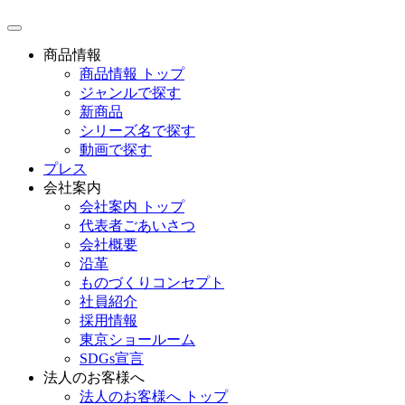
toggle
navigation
商品情報
商品情報 トップ
ジャンルで探す
新商品
シリーズ名で探す
動画で探す
プレス
会社案内
会社案内 トップ
代表者ごあいさつ
会社概要
沿革
ものづくりコンセプト
社員紹介
採用情報
東京ショールーム
SDGs宣言
法人のお客様へ
法人のお客様へ トップ