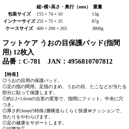
縦×横×高さ・奥行（mm）
重量
包装サイズ
155 × 74 × 10
13g
インナーサイズ
255 × 75 × 35
87g
ケースサイズ
400 × 290 × 265
3800g
フットケア うおの目保護パッド(指間
用) 12枚入
品番：C-781 JAN：4956810707812
【特長】
◎うおの目用の保護パッド。
◎足の指の間用。足指のまめ、うおの目、たこなどが当たる
部分に貼って保護します。
◎約2.2×1.6cmの台形の変形で、指間にフィット。中央に穴
つき。
◎厚さ約3mmの特殊2層構造らくらく快適Ｗクッションで、
当たりをやわらげます。
◎足の健康をサポートします。
◎抗菌加工。