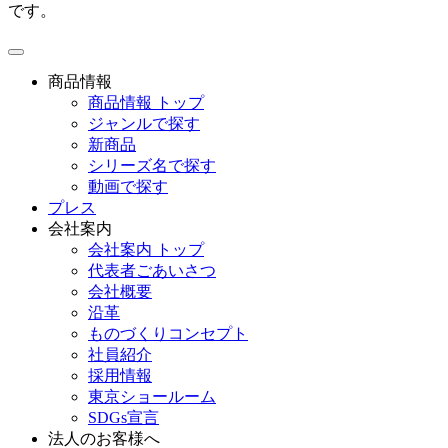
です。
toggle
navigation
商品情報
商品情報 トップ
ジャンルで探す
新商品
シリーズ名で探す
動画で探す
プレス
会社案内
会社案内 トップ
代表者ごあいさつ
会社概要
沿革
ものづくりコンセプト
社員紹介
採用情報
東京ショールーム
SDGs宣言
法人のお客様へ