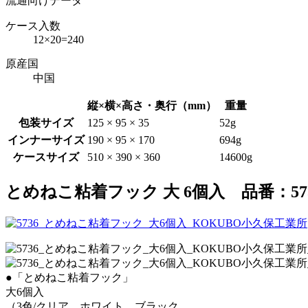
流通向けデータ
ケース入数
12×20=240
原産国
中国
縦×横×高さ・奥行（mm）
重量
包装サイズ
125 × 95 × 35
52g
インナーサイズ
190 × 95 × 170
694g
ケースサイズ
510 × 390 × 360
14600g
とめねこ粘着フック 大 6個入 品番：5736 J
●「とめねこ粘着フック」
大6個入
（3色/クリア、ホワイト、ブラック