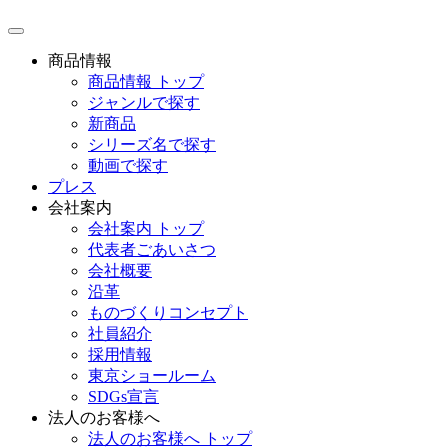
toggle
navigation
商品情報
商品情報 トップ
ジャンルで探す
新商品
シリーズ名で探す
動画で探す
プレス
会社案内
会社案内 トップ
代表者ごあいさつ
会社概要
沿革
ものづくりコンセプト
社員紹介
採用情報
東京ショールーム
SDGs宣言
法人のお客様へ
法人のお客様へ トップ