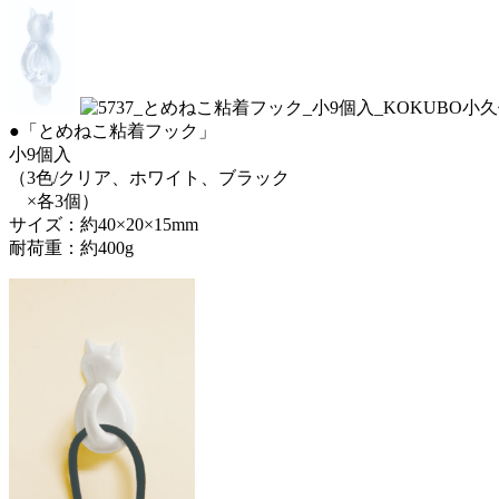
●「とめねこ粘着フック」
小9個入
（3色/クリア、ホワイト、ブラック
×各3個）
サイズ：約40×20×15mm
耐荷重：約400g