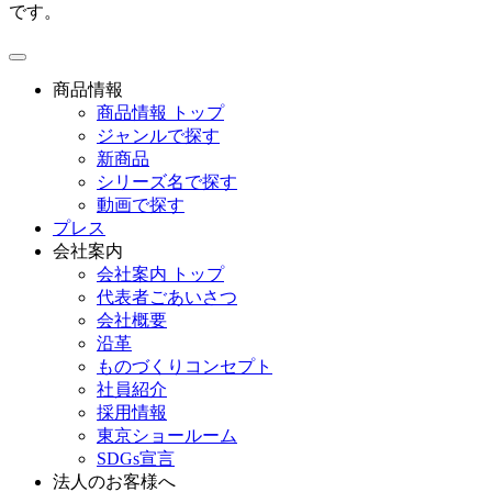
です。
toggle
navigation
商品情報
商品情報 トップ
ジャンルで探す
新商品
シリーズ名で探す
動画で探す
プレス
会社案内
会社案内 トップ
代表者ごあいさつ
会社概要
沿革
ものづくりコンセプト
社員紹介
採用情報
東京ショールーム
SDGs宣言
法人のお客様へ