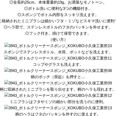
◎全長約25cm。本体重量約19g。お洒落なモノトーン。
◎ボトル洗いに便利な3つの機能付き。
◎スポンジでボトル内部をスッキリ洗えます。
に格納されたミニブラシは細かいフタ・ミゾなどスキマ洗いに便利
◎ヘラ部で、ステンレスボトルのフタのパッキンを外せます。
◎フック付き。掛けて保管できます。
（使い方）
スポンジでステンレスボトル、水筒、ポットなどを洗えます。
コップやグラスも洗えます。
柄のポッチ（突起）を押すと…
柄に収納されたミニブラシを取り出せます。柄のヘラも現れます
ミニブラシはフタやミゾの細かい部分を洗うのに便利。
柄のヘラはフタのパッキンを外すのに使えます。