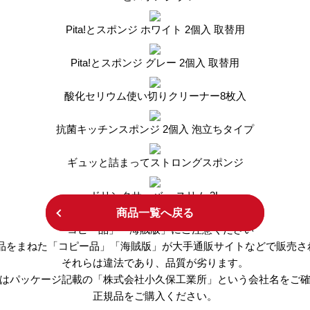
Pita!とスポンジ ホワイト 2個入 取替用
Pita!とスポンジ グレー 2個入 取替用
酸化セリウム使い切りクリーナー8枚入
抗菌キッチンスポンジ 2個入 泡立ちタイプ
ギュッと詰まってストロングスポンジ
ドリンクサーバー スリム 3L
商品一覧へ戻る
「コピー品」「海賊版」にご注意ください
O商品をまねた「コピー品」「海賊版」が大手通販サイトなどで販売さ
それらは違法であり、品質が劣ります。
はパッケージ記載の「株式会社小久保工業所」という会社名をご
正規品をご購入ください。