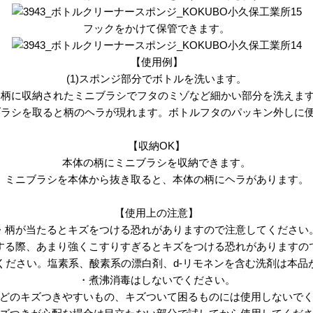
フックをかけて保管できます。
【使用例】
(1)スポンジ部分でボトルを洗います。
2)柄に収納されたミニブラシでフタのミゾなど細かい部分を洗えま
)ブラシを取ると柄のヘラが現れます。ボトルフタのパッキン外しに
【収納OK】
本体の柄にミニブラシを収納できます。
ミニブラシを本体から抜き取ると、本体の柄にヘラがあります。
【使用上の注意】
・柄が当たるとキズをつける恐れがありますので注意してください
する際、あまり強くこすりすぎるとキズをつける恐れがありますの
ください。塩素系、酸素系の漂白剤、d-リモネンを含む洗剤は本品
・煮沸消毒はしないでください。
どのキズつきやすいもの、キズついて困るものには使用しないで