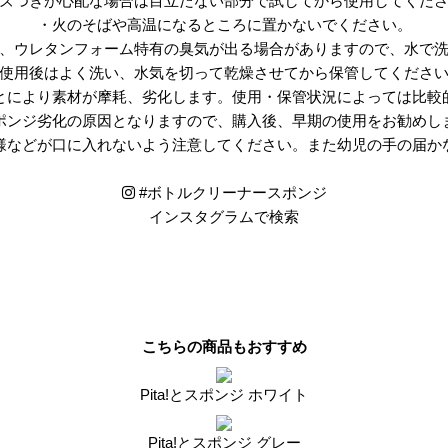
ズつきが心配な場合は目立たない部分で試してから使用してくだ
・火のそばや高温になるところに置かないでください。
、ウレタンフォーム特有の臭気が出る場合がありますので、水で
使用後はよく洗い、水気を切って乾燥させてから保管してくださ
とにより素材が摩耗、劣化します。使用・保管状況によっては比較
ポンジ劣化の原因となりますので、購入後、早期の使用をお勧めし
様などが口に入れないよう注意してください。また幼児の手の届か
#
ボトルクリーナースポンジ
インスタグラムで検索
シェアする
ツイートする
送る
こちらの商品もおすすめ
Pita!とスポンジ ホワイト
Pita!とスポンジ グレー