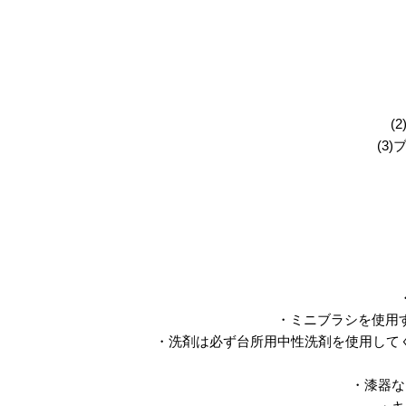
(
(3
・ミニブラシを使用
・洗剤は必ず台所用中性洗剤を使用して
・漆器な