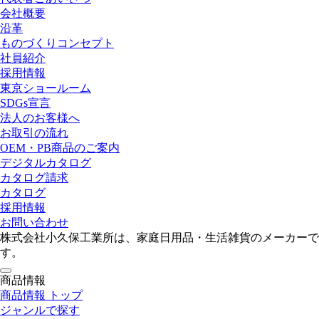
会社概要
沿革
ものづくりコンセプト
社員紹介
採用情報
東京ショールーム
SDGs宣言
法人のお客様へ
お取引の流れ
OEM・PB商品のご案内
デジタルカタログ
カタログ請求
カタログ
採用情報
お問い合わせ
株式会社小久保工業所は、家庭日用品・生活雑貨のメーカーで
す。
toggle
商品情報
navigation
商品情報 トップ
ジャンルで探す