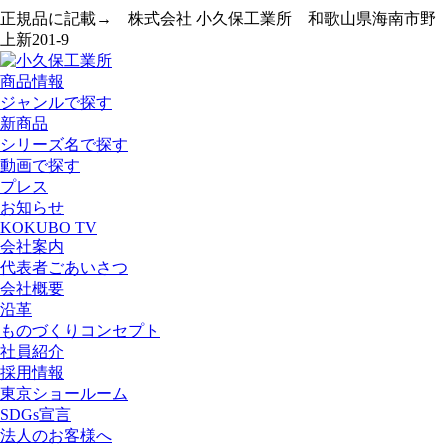
正規品に記載→ 株式会社 小久保工業所 和歌山県海南市野
上新201-9
商品情報
ジャンルで探す
新商品
シリーズ名で探す
動画で探す
プレス
お知らせ
KOKUBO TV
会社案内
代表者ごあいさつ
会社概要
沿革
ものづくりコンセプト
社員紹介
採用情報
東京ショールーム
SDGs宣言
法人のお客様へ