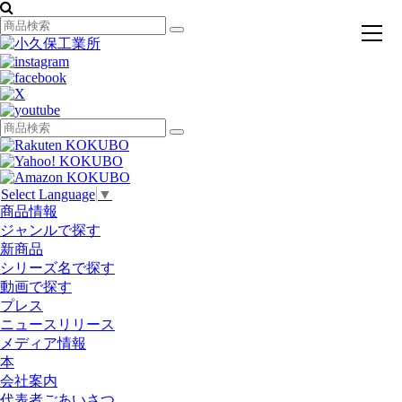
toggl
navig
Select Language
▼
商品情報
ジャンルで探す
新商品
シリーズ名で探す
動画で探す
プレス
ニュースリリース
メディア情報
本
会社案内
代表者ごあいさつ