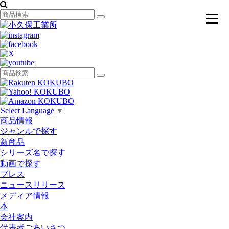
toggl
navig
Select Language
▼
商品情報
ジャンルで探す
新商品
シリーズ名で探す
動画で探す
プレス
ニュースリリース
メディア情報
本
会社案内
代表者ごあいさつ