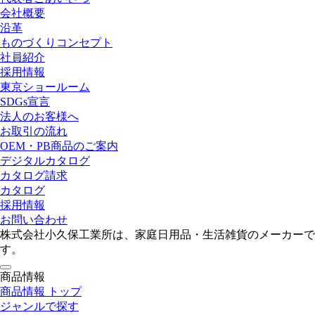
会社概要
沿革
ものづくりコンセプト
社員紹介
採用情報
東京ショールーム
SDGs宣言
法人のお客様へ
お取引の流れ
OEM・PB商品のご案内
デジタルカタログ
カタログ請求
カタログ
採用情報
お問い合わせ
株式会社小久保工業所は、家庭日用品・生活雑貨のメーカーで
す。
toggle
商品情報
navigation
商品情報 トップ
ジャンルで探す