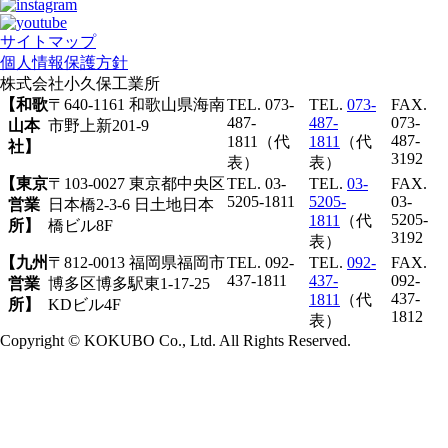
サイトマップ
個人情報保護方針
株式会社
小久保工業所
【和歌
〒640-1161 和歌山県海南
TEL. 073-
TEL.
073-
FAX.
487-
487-
073-
山本
市野上新201-9
487-
1811（代
1811
（代
社】
3192
表）
表）
【東京
〒103-0027 東京都中央区
TEL. 03-
TEL.
03-
FAX.
5205-1811
5205-
03-
営業
日本橋2-3-6 日土地日本
5205-
1811
（代
所】
橋ビル8F
3192
表）
【九州
〒812-0013 福岡県福岡市
TEL. 092-
TEL.
092-
FAX.
437-1811
437-
092-
営業
博多区博多駅東1-17-25
437-
1811
（代
所】
KDビル4F
1812
表）
Copyright © KOKUBO Co., Ltd. All Rights Reserved.