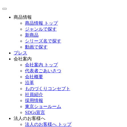
toggle
navigation
商品情報
商品情報 トップ
ジャンルで探す
新商品
シリーズ名で探す
動画で探す
プレス
会社案内
会社案内 トップ
代表者ごあいさつ
会社概要
沿革
ものづくりコンセプト
社員紹介
採用情報
東京ショールーム
SDGs宣言
法人のお客様へ
法人のお客様へ トップ