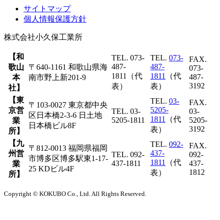
サイトマップ
個人情報保護方針
株式会社
小久保工業所
【和
TEL. 073-
TEL.
073-
FAX.
487-
487-
歌山
〒640-1161 和歌山県海
073-
1811（代
1811
（代
487-
本
南市野上新201-9
3192
表）
表）
社】
【東
TEL.
03-
FAX.
〒103-0027 東京都中央
5205-
京営
TEL. 03-
03-
区日本橋2-3-6 日土地
1811
（代
5205-1811
5205-
業
日本橋ビル8F
3192
表）
所】
【九
TEL.
092-
FAX.
〒812-0013 福岡県福岡
437-
州営
TEL. 092-
092-
市博多区博多駅東1-17-
1811
（代
437-1811
437-
業
25 KDビル4F
1812
表）
所】
Copyright © KOKUBO Co., Ltd. All Rights Reserved.