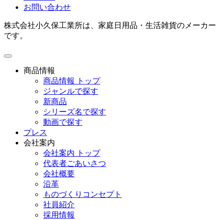
お問い合わせ
株式会社小久保工業所は、家庭日用品・生活雑貨のメーカー
です。
toggle
navigation
商品情報
商品情報 トップ
ジャンルで探す
新商品
シリーズ名で探す
動画で探す
プレス
会社案内
会社案内 トップ
代表者ごあいさつ
会社概要
沿革
ものづくりコンセプト
社員紹介
採用情報