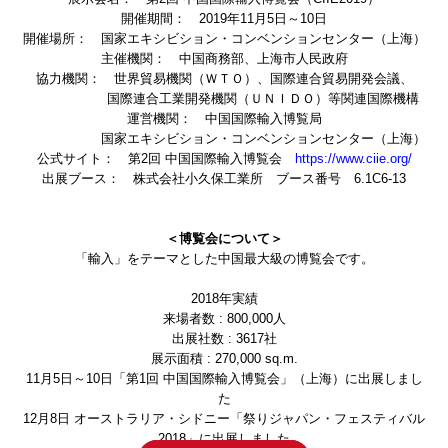
開催期間： 2019年11月5日～10日
開催場所： 国家エキシビション・コンベンションセンター（上海）
主催機関： 中国商務部、上海市人民政府
協力機関： 世界貿易機関（ＷＴＯ）、国際連合貿易開発会議、
国際連合工業開発機関（ＵＮＩＤＯ）等関連国際機構
運営機関： 中国国際輸入博覧局
国家エキシビション・コンベンションセンター（上海）
公式サイト： 第2回 中国国際輸入博覧会
https://www.ciie.org/
出展ブース： 株式会社小久保工業所 ブース番号 6.1C6-13
＜博覧会について＞
「輸入」をテーマとした中国最大級の博覧会です。
2018年実績
来場者数 : 800,000人
出展社数 : 3617社
展示面積 : 270,000 sq.m.
11月5日～10日「第1回 中国国際輸入博覧会」（上海）に出展しまし
た
12月8日 オーストラリア・シドニー「祭りジャパン・フェスティバル
2018」に出展しました