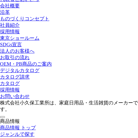
会社概要
沿革
ものづくりコンセプト
社員紹介
採用情報
東京ショールーム
SDGs宣言
法人のお客様へ
お取引の流れ
OEM・PB商品のご案内
デジタルカタログ
カタログ請求
カタログ
採用情報
お問い合わせ
株式会社小久保工業所は、家庭日用品・生活雑貨のメーカーで
す。
toggle
商品情報
navigation
商品情報 トップ
ジャンルで探す