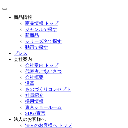
toggle
navigation
商品情報
商品情報 トップ
ジャンルで探す
新商品
シリーズ名で探す
動画で探す
プレス
会社案内
会社案内 トップ
代表者ごあいさつ
会社概要
沿革
ものづくりコンセプト
社員紹介
採用情報
東京ショールーム
SDGs宣言
法人のお客様へ
法人のお客様へ トップ