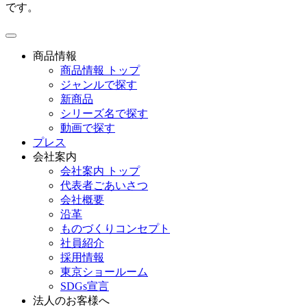
です。
toggle
navigation
商品情報
商品情報 トップ
ジャンルで探す
新商品
シリーズ名で探す
動画で探す
プレス
会社案内
会社案内 トップ
代表者ごあいさつ
会社概要
沿革
ものづくりコンセプト
社員紹介
採用情報
東京ショールーム
SDGs宣言
法人のお客様へ