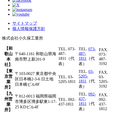
サイトマップ
個人情報保護方針
株式会社
小久保工業所
【和
TEL. 073-
TEL.
073-
FAX.
487-
487-
歌山
〒640-1161 和歌山県海
073-
1811（代
1811
（代
487-
本
南市野上新201-9
3192
表）
表）
社】
【東
TEL.
03-
FAX.
〒103-0027 東京都中央
5205-
京営
TEL. 03-
03-
区日本橋2-3-6 日土地
1811
（代
5205-1811
5205-
業
日本橋ビル8F
3192
表）
所】
【九
TEL.
092-
FAX.
〒812-0013 福岡県福岡
437-
州営
TEL. 092-
092-
市博多区博多駅東1-17-
1811
（代
437-1811
437-
業
25 KDビル4F
1812
表）
所】