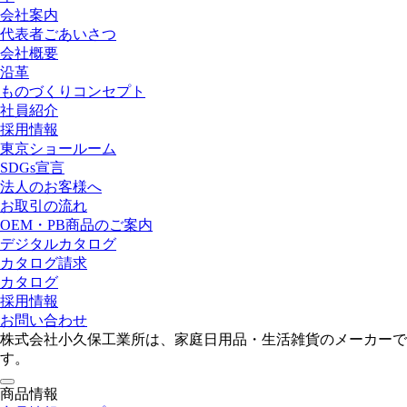
会社案内
代表者ごあいさつ
会社概要
沿革
ものづくりコンセプト
社員紹介
採用情報
東京ショールーム
SDGs宣言
法人のお客様へ
お取引の流れ
OEM・PB商品のご案内
デジタルカタログ
カタログ請求
カタログ
採用情報
お問い合わせ
株式会社小久保工業所は、家庭日用品・生活雑貨のメーカーで
す。
toggle
商品情報
navigation