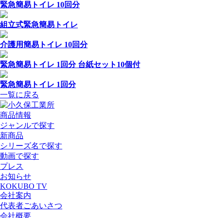
緊急簡易トイレ 10回分
組立式緊急簡易トイレ
介護用簡易トイレ 10回分
緊急簡易トイレ 1回分 台紙セット10個付
緊急簡易トイレ 1回分
一覧に戻る
商品情報
ジャンルで探す
新商品
シリーズ名で探す
動画で探す
プレス
お知らせ
KOKUBO TV
会社案内
代表者ごあいさつ
会社概要