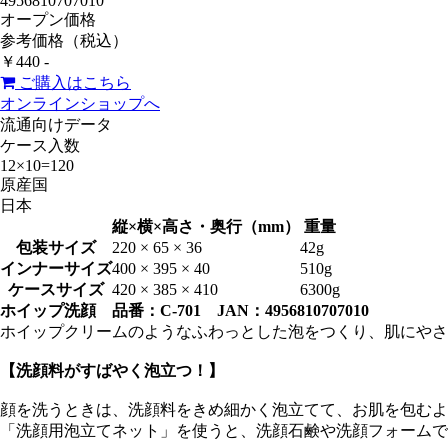
4956810707010
オープン価格
参考価格（税込）
￥440 -
ご購入はこちら
オンラインショップへ
流通向けデータ
ケース入数
12×10=120
原産国
日本
縦×横×高さ・奥行（mm）
重量
包装サイズ
220 × 65 × 36
42g
インナーサイズ
400 × 395 × 40
510g
ケースサイズ
420 × 385 × 410
6300g
ホイップ洗顔 品番：C-701 JAN：4956810707010
ホイップクリームのようなふわっとした泡をつくり、肌にやさ
【洗顔料がすばやく泡立つ！】
顔を洗うときは、洗顔料をきめ細かく泡立てて、お肌を包むよ
「洗顔用泡立てネット」を使うと、洗顔石鹸や洗顔フォームで