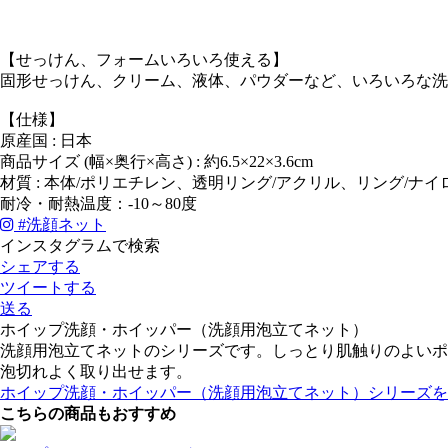
【せっけん、フォームいろいろ使える】
固形せっけん、クリーム、液体、パウダーなど、いろいろな洗
【仕様】
原産国 : 日本
商品サイズ (幅×奥行×高さ) : 約6.5×22×3.6cm
材質 : 本体/ポリエチレン、透明リング/アクリル、リング/ナ
耐冷・耐熱温度：-10～80度
#
洗顔ネット
インスタグラムで検索
シェアする
ツイートする
送る
ホイップ洗顔・ホイッパー（洗顔用泡立てネット）
洗顔用泡立てネットのシリーズです。しっとり肌触りのよいポ
泡切れよく取り出せます。
ホイップ洗顔・ホイッパー（洗顔用泡立てネット）シリーズを
こちらの商品もおすすめ