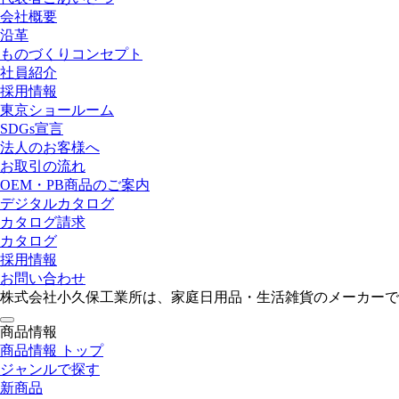
会社概要
沿革
ものづくりコンセプト
社員紹介
採用情報
東京ショールーム
SDGs宣言
法人のお客様へ
お取引の流れ
OEM・PB商品のご案内
デジタルカタログ
カタログ請求
カタログ
採用情報
お問い合わせ
株式会社小久保工業所は、家庭日用品・生活雑貨のメーカーで
toggle
商品情報
navigation
商品情報 トップ
ジャンルで探す
新商品