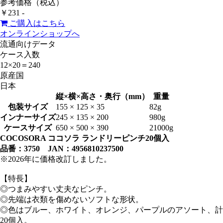
参考価格（税込）
￥231 -
ご購入はこちら
オンラインショップへ
流通向けデータ
ケース入数
12×20＝240
原産国
日本
縦×横×高さ・奥行（mm）
重量
包装サイズ
155 × 125 × 35
82g
インナーサイズ
245 × 135 × 200
980g
ケースサイズ
650 × 500 × 390
21000g
COCOSORA ココソラ ランドリーピンチ20個入
品番：3750 JAN：4956810237500
※2026年に価格改訂しました。
【特長】
◎つまみやすい丈夫なピンチ。
◎先端は衣類を傷めないソフトな形状。
◎色はブルー、ホワイト、オレンジ、パープルのアソート、計
20個入。