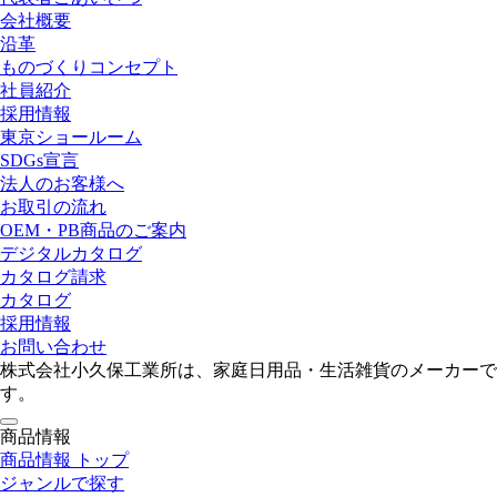
会社概要
沿革
ものづくりコンセプト
社員紹介
採用情報
東京ショールーム
SDGs宣言
法人のお客様へ
お取引の流れ
OEM・PB商品のご案内
デジタルカタログ
カタログ請求
カタログ
採用情報
お問い合わせ
株式会社小久保工業所は、家庭日用品・生活雑貨のメーカーで
す。
toggle
商品情報
navigation
商品情報 トップ
ジャンルで探す