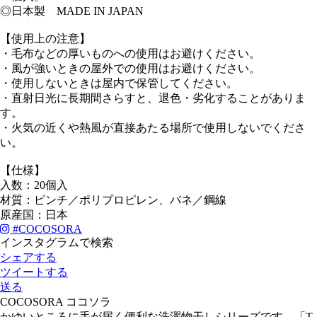
◎日本製 MADE IN JAPAN
【使用上の注意】
・毛布などの厚いものへの使用はお避けください。
・風が強いときの屋外での使用はお避けください。
・使用しないときは屋内で保管してください。
・直射日光に長期間さらすと、退色・劣化することがありま
す。
・火気の近くや熱風が直接あたる場所で使用しないでくださ
い。
【仕様】
入数：20個入
材質：ピンチ／ポリプロピレン、バネ／鋼線
原産国：日本
#
COCOSORA
インスタグラムで検索
シェアする
ツイートする
送る
COCOSORA ココソラ
かゆいところに手が届く便利な洗濯物干しシリーズです。「T