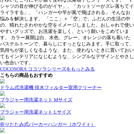
シャツの首が伸びるのがイヤ」、「カットソーがズレ落ちてイ
ライラする」、「ハンガーや竿が風で飛ばされる」 そんなお
悩みを解決します。 「ここ」＋「空」で、ふだんの生活の中
の、晴れたさわやかな空をイメージしました。おしゃれで使い
やすいグッズで、お洗濯を楽しく、という願いをこめていま
す。 カラー展開は白、水色、グレー、オレンジの落ち着いた
パステルトーンで、暮らしにすっとなじみます。手に取って、
気持ちが楽しくなるような、また、使わないときに置いておい
てもインテリアになじむような、シンプルなデザインとやさし
い色合いです。
COCOSORA ココソラシリーズをもっとみる
こちらの商品もおすすめ
ドラム式洗濯機 排水フィルター室用クリーナー
ブラジャー用洗濯ネット Mサイズ
ブラジャー用洗濯ネット Lサイズ
折りたたみ式パーカーハンガー（ホワイト）